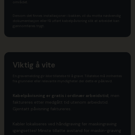
området.
Dersom det finnes installasjoner i bakken, vil du motta nødvendig
dokumentasjon eller få utført kabelpåvisning slik at arbeidet kan
gjennomføres trygt..
Viktig å vite
En gravemelding gir ikke tillatelse til å grave. Tillatelse må innhentes
fra grunneier eller relevante myndigheter der dette er påkrevd.
Kabelpåvisning er gratis i ordinær arbeidstid
, men
faktureres etter medgått tid utenom arbeidstid.
Gjentatt påvisning faktureres.
Kabler lokaliseres ved håndgraving før maskingraving
igangsettes! Minste tillatte avstand for maskin-graving