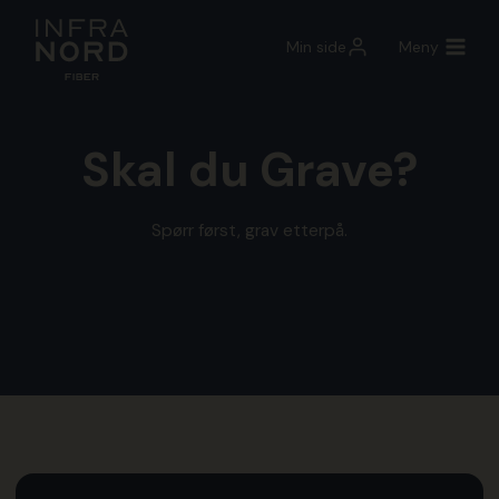
Skip
to
Min side
Meny
content
Skal du Grave?
Spørr først, grav etterpå.