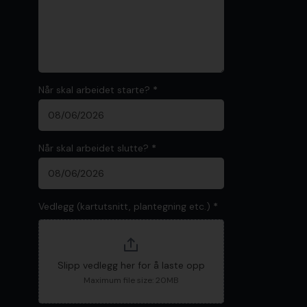
Når skal arbeidet starte?
*
Når skal arbeidet slutte?
*
Vedlegg (kartutsnitt, plantegning etc.)
*
Slipp vedlegg her for å laste opp
Maximum file size: 20MB