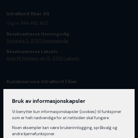
InfraNord fiber AS
Org nr 994 692 402
Besøksadresse Honningsvåg:
Storgata 5, 9750 Honningsvåg
Besøksadresse Lakselv:
Arne M Holdens vei 15, ​9700 Lakselv
Kundeservice InfraNord Fiber
Vi er tilgjengelig på telefon
78 47 68 20
alle hverdager fra
klokken 08:00-15:30.
Bruk av informasjonskapsler
Vi benytter kun informasjons­kapsler (cookies) til funksjoner
som er helt nødvendige for at nettsiden skal fungere.
Vakttelefon
Noen eksempler kan være brukerinnlogging, språkvalg og
Ring
78 47 68 20
alle hverdager 15:30-21:00, helger 10:00-
andre kjernefunksjoner.
20:00.