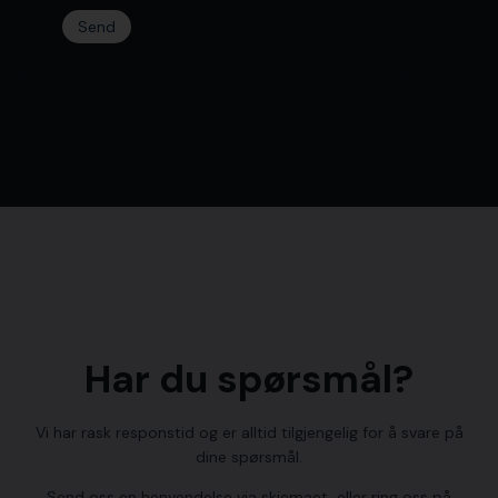
Send
Har du spørsmål?
​Vi har rask responstid og er alltid ​tilgjengelig for å svare på
dine spørsmål.
Send oss en henvendelse via skjemaet, eller ring oss på