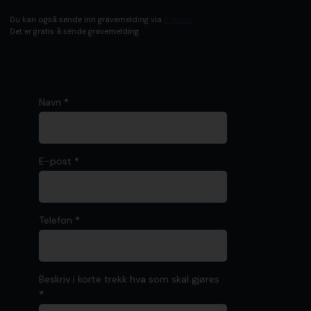
Du kan også sende inn gravemelding via
E-post
.
Det er gratis å sende gravemelding.
G
Navn
*
r
a
v
E-post
*
e
m
e
l
Telefon
*
d
i
n
g
Beskriv i korte trekk hva som skal gjøres
*