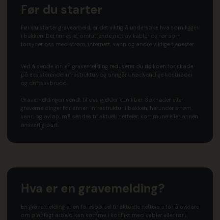
Før du starter
Før du starter gravearbeid, er det viktig å undersøke hva som ligger
i bakken. Det finnes et omfattende nett av kabler og rør som
forsyner oss med strøm, internett, vann og andre viktige tjenester.
Ved å sende inn en gravemelding reduserer du risikoen for skade
på eksisterende infrastruktur, og unngår unødvendige kostnader
og driftsavbrudd.
Gravemeldingen sendt til oss gjelder kun fiber. Søknader eller
gravemeldinger for annen infrastruktur i bakken, herunder strøm,
vann og avløp, må sendes til aktuell netteier, kommune eller annen
ansvarlig part.
Hva er en gravemelding?
En gravemelding er en forespørsel til aktuelle netteiere for å avklare
om planlagt arbeid kan komme i konflikt med kabler eller rør i