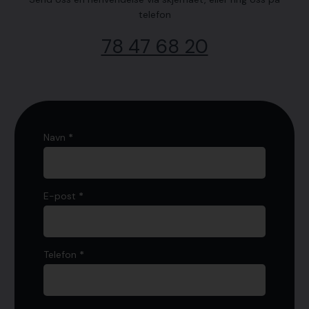
telefon
78 47 68 20
kontaktskjema
Navn
*
E-post
*
Telefon
*