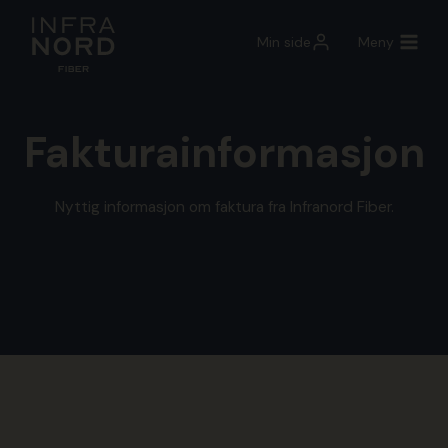
Skip
to
Min side
Meny
content
Fakturainformasjon
Nyttig informasjon om faktura fra Infranord Fiber.