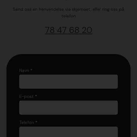
Send oss en henvendelse via skjemaet, eller ring oss på
telefon
78 47 68 20
kontaktskjema
Navn
*
E-post
*
Telefon
*