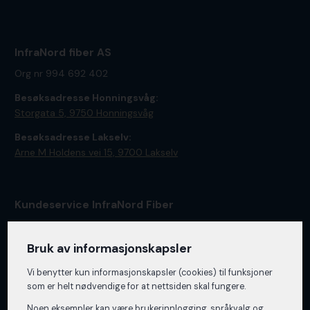
InfraNord fiber AS
Org nr 994 692 402
Besøksadresse Honningsvåg:
Storgata 5, 9750 Honningsvåg
Besøksadresse Lakselv:
Arne M Holdens vei 15, ​9700 Lakselv
Kundeservice InfraNord Fiber
Vi er tilgjengelig på telefon
78 47 68 20
alle hverdager fra
klokken 08:00-15:30.
Bruk av informasjonskapsler
Vi benytter kun informasjons­kapsler (cookies) til funksjoner
som er helt nødvendige for at nettsiden skal fungere.
Vakttelefon
Noen eksempler kan være brukerinnlogging, språkvalg og