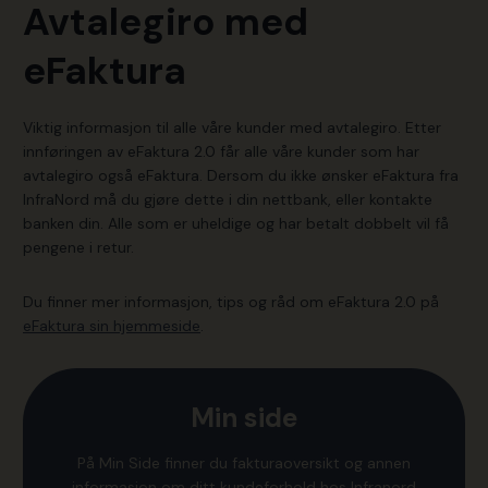
Avtalegiro
med
eFaktura
Viktig informasjon til alle våre kunder med avtalegiro. Etter
innføringen av eFaktura 2.0 får alle våre kunder som har
avtalegiro også eFaktura. Dersom du ikke ønsker eFaktura fra
InfraNord må du gjøre dette i din nettbank, eller kontakte
banken din. Alle som er uheldige og har betalt dobbelt vil få
pengene i retur.
Du finner mer informasjon, tips og råd om eFaktura 2.0 på
eFaktura sin hjemmeside
.
Min side
På Min Side finner du fakturaoversikt og annen
informasjon om ditt kundeforhold hos Infranord